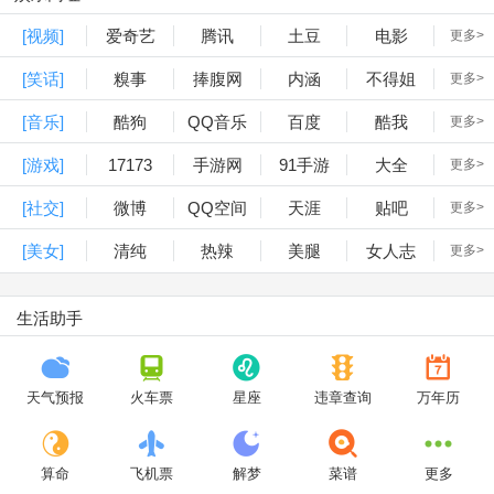
[视频]
爱奇艺
腾讯
土豆
电影
更多>
[笑话]
糗事
捧腹网
内涵
不得姐
更多>
[音乐]
酷狗
QQ音乐
百度
酷我
更多>
[游戏]
17173
手游网
91手游
大全
更多>
[社交]
微博
QQ空间
天涯
贴吧
更多>
[美女]
清纯
热辣
美腿
女人志
更多>
生活助手
天气预报
火车票
星座
违章查询
万年历
算命
飞机票
解梦
菜谱
更多