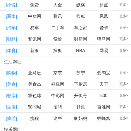
[小说]
免费
大全
纵横
起点
更多>
[军事]
中华网
腾讯
搜狐
凤凰
更多>
[汽车]
易车
二手车
车之家
爱卡
更多>
[财经]
和讯网
贷款
财新网
猎马网
更多>
[体育]
新浪
搜狐
NBA
网易
更多>
生活网址
[购物]
亚马逊
京东
苏宁
爱淘宝
更多>
[美食]
美食杰
好豆网
下厨房
天下
更多>
[彩票]
双色球
中彩网
开奖号
500
更多>
[生活]
58同城
招聘
赶集
百姓网
更多>
[旅游]
携程
途牛
驴妈妈
蚂蜂窝
更多>
娱乐网址