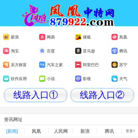
新浪
网易
搜狐
凤凰
淘宝
百度
亚马逊
腾讯
东方财富
汽车之家
阿里巴巴
苏宁
软件应用
小说
影视
天气
线路入口①
线路入口②
资讯网址
[新闻]
凤凰
人民网
新浪
腾讯
更多>